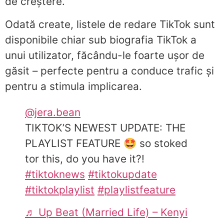
de creștere.
Odată create, listele de redare TikTok sunt
disponibile chiar sub biografia TikTok a
unui utilizator, făcându-le foarte ușor de
găsit – perfecte pentru a conduce trafic și
pentru a stimula implicarea.
@jera.bean
TIKTOK’S NEWEST UPDATE: THE
PLAYLIST FEATURE 🤩 so stoked
tor this, do you have it?!
#tiktoknews
#tiktokupdate
#tiktokplaylist
#playlistfeature
♬ Up Beat (Married Life) – Kenyi