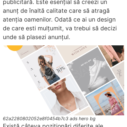
publicitară. Este esențial să creezi un
anunț de înaltă calitate care să atragă
atenția oamenilor. Odată ce ai un design
de care esti mulțumit, va trebui să decizi
unde să plasezi anunțul.
62a2280802052e8f0454b7c3 ads hero bg
Există câteva poziționări diferite ale