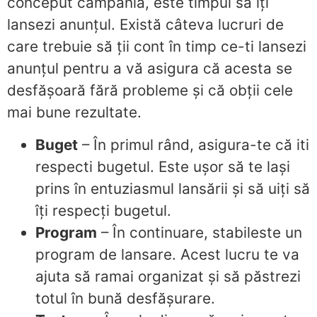
conceput campania, este timpul să îți
lansezi anunțul. Există câteva lucruri de
care trebuie să ții cont în timp ce-ti lansezi
anunțul pentru a vă asigura că acesta se
desfășoară fără probleme și că obții cele
mai bune rezultate.
Buget
– În primul rând, asigura-te că iti
respecti bugetul. Este ușor să te lași
prins în entuziasmul lansării și să uiți să
îți respecți bugetul.
Program
– În continuare, stabileste un
program de lansare. Acest lucru te va
ajuta să ramai organizat și să păstrezi
totul în bună desfășurare.